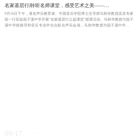
名家基层行|聆听名师课堂，感受艺术之美——茄子溪中学公
9月16日下午，著名声乐教育家、中国音乐学院博士生导师马秋华教授及其专家
组一行莅临茄子溪中学开展“名家基层行公益课堂”授课活动。马秋华教授与茄子
溪中学校领导和音乐专业学生合影在声乐会场，马秋华教授为茄子溪中学学生
带来高水平的声乐教学指导课，茄子溪中学党委书记李燕女士出席并致辞。为
增强授课的生动性与实用性，马秋华教授对茄...
09-17