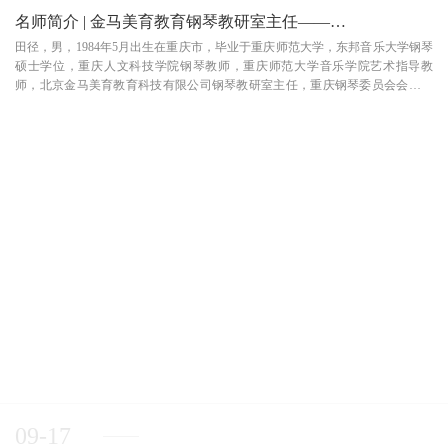
名师简介 | 金马美育教育钢琴教研室主任——田径
田径，男，1984年5月出生在重庆市，毕业于重庆师范大学，东邦音乐大学钢琴
硕士学位，重庆人文科技学院钢琴教师，重庆师范大学音乐学院艺术指导教
师，北京金马美育教育科技有限公司钢琴教研室主任，重庆钢琴委员会会员，
教育工作者，青年钢琴演奏家。教育经历1984年，田径出生在山城重庆，后在
一场音乐会上被钢琴的美妙旋律所吸引，对钢...
09-17