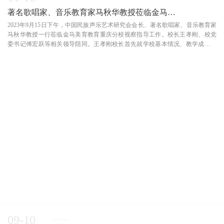
著名歌唱家、音乐教育家马秋华教授莅临金马美育教育重庆分
2023年9月15日下午，中国民族声乐艺术研究会会长、著名歌唱家、音乐教育家
马秋华教授一行莅临金马美育教育重庆分校视察指导工作。校长王孝刚、校党
委书记傅宏跃等相关领导陪同。王孝刚校长首先就学校基本情况、教学成果、
工作亮点、专业课程等进行了详细的阐述，并展示了独特的教学模式，精品的
课程设置，创新的服务形式。为不断地提升教...
09-10