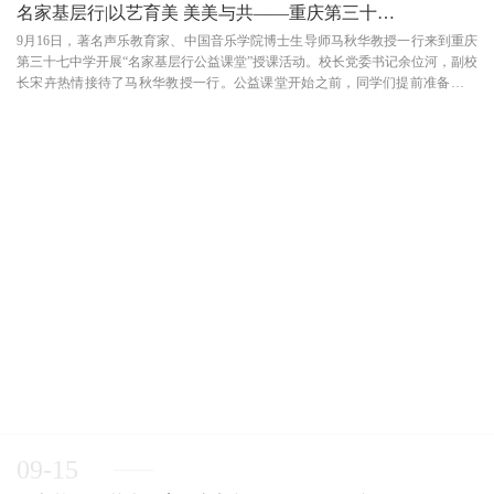
名家基层行|以艺育美 美美与共——重庆第三十七中学
9月16日，著名声乐教育家、中国音乐学院博士生导师马秋华教授一行来到重庆
第三十七中学开展“名家基层行公益课堂”授课活动。校长党委书记余位河，副校
长宋卉热情接待了马秋华教授一行。公益课堂开始之前，同学们提前准备了一
场合唱表演，用来欢迎马秋华教授的到来。听着他们高亢动人的歌声，马秋华
教授赞叹不已。同时，学生代表又单独表演了...
09-15