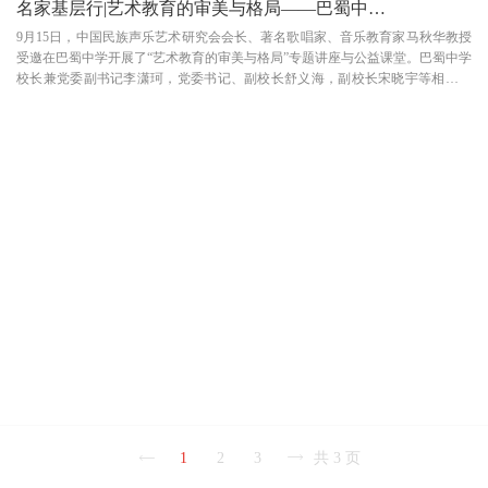
名家基层行|艺术教育的审美与格局——巴蜀中学公益课堂
9月15日，中国民族声乐艺术研究会会长、著名歌唱家、音乐教育家马秋华教授
受邀在巴蜀中学开展了“艺术教育的审美与格局”专题讲座与公益课堂。巴蜀中学
校长兼党委副书记李潇珂，党委书记、副校长舒义海，副校长宋晓宇等相关责
任人热情接待了马秋华教授一行。随后，李校长带领马秋华教授先后参观了学
校的教学环境，并详细讲解了学校发展历程、...
1
2
3
共 3 页