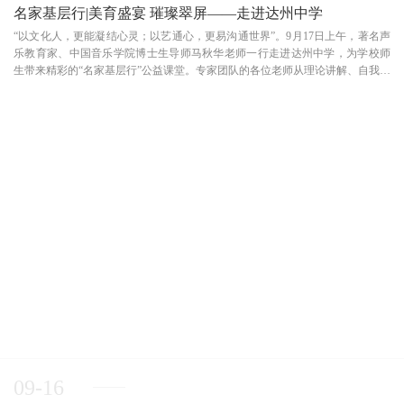
名家基层行|美育盛宴 璀璨翠屏——走进达州中学
“以文化人，更能凝结心灵；以艺通心，更易沟通世界”。9月17日上午，著名声
乐教育家、中国音乐学院博士生导师马秋华老师一行走进达州中学，为学校师
生带来精彩的“名家基层行”公益课堂。专家团队的各位老师从理论讲解、自我经
历、专业授课等方面为全场师生带来了别开生面的“美育盛宴”。著名声乐教育
家、中国音乐学院博士生导师马秋华教授...
09-16